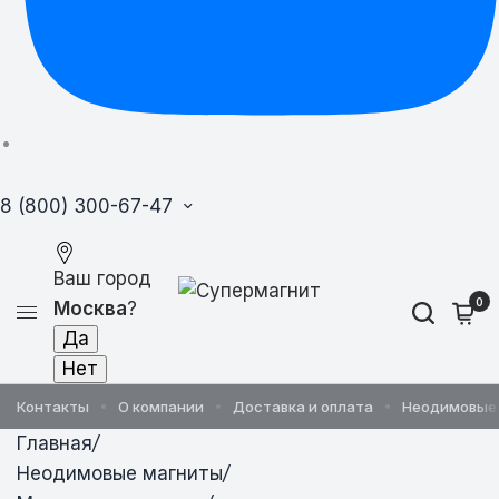
8 (800) 300-67-47
Ваш город
0
Москва
?
Контакты
О компании
Доставка и оплата
Неодимовые
Главная
/
Неодимовые магниты
/