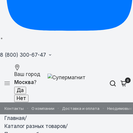
8 (800) 300-67-47
Ваш город
0
Москва
?
Контакты
О компании
Доставка и оплата
Неодимовые
Главная
/
Каталог разных товаров
/