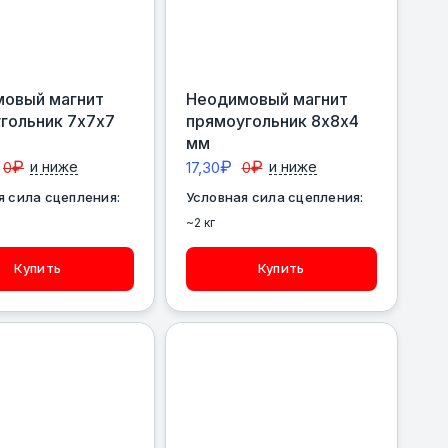
овый магнит
Неодимовый магнит
гольник 7х7х7
прямоугольник 8х8х4
мм
₽
₽
₽
0
и ниже
17,30
0
и ниже
я сила сцепления:
Условная сила сцепления:
~2 кг
Купить
Купить