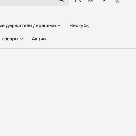
е держатели / крепежи
Неокубы
е товары
Акции