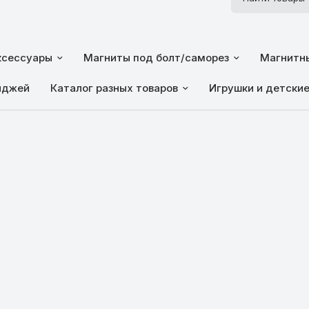
ксессуары
Магниты под болт/саморез
Магнитны
йджей
Каталог разных товаров
Игрушки и детски