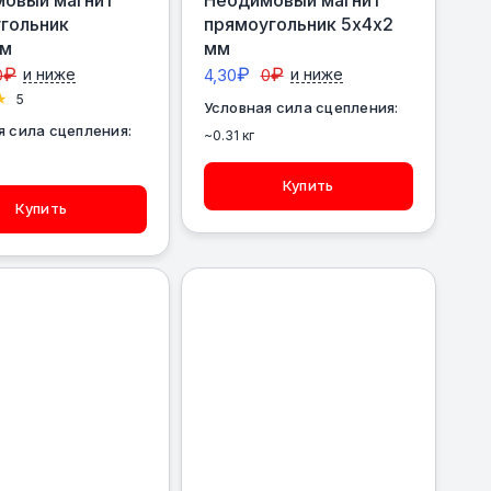
гольник
прямоугольник 5х4х2
мм
мм
₽
₽
₽
0
и ниже
4,30
0
и ниже
5
Условная сила сцепления:
я сила сцепления:
~0.31 кг
Купить
Купить