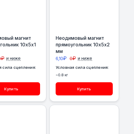
овый магнит
Неодимовый магнит
гольник 10х5х1
прямоугольник 10х5х2
мм
₽
₽
₽
0
и ниже
6,10
0
и ниже
я сила сцепления:
Условная сила сцепления:
~0.8 кг
Купить
Купить