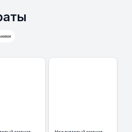
раты
ьники
овый магнит
Неодимовый магнит