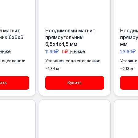
 магнит
Неодимовый магнит
Неодим
ник 6х6х6
прямоугольник
прямоу
6,5х4х4,5 мм
мм
₽
₽
₽
 ниже
11,90
0
и ниже
23,60
 сцепления:
Условная сила сцепления:
Условна
~1.34 кг
~2.13 кг
ить
Купить