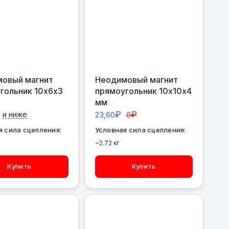
овый магнит
Неодимовый магнит
гольник 10х6х3
прямоугольник 10х10х4
мм
₽
₽
и ниже
23,60
0
я сила сцепления:
Условная сила сцепления:
~2.72 кг
Купить
Купить