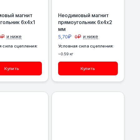
овый магнит
Неодимовый магнит
гольник 6х4х1
прямоугольник 6х4х2
мм
₽
₽
₽
0
и ниже
5,70
0
и ниже
я сила сцепления:
Условная сила сцепления:
~0.59 кг
Купить
Купить