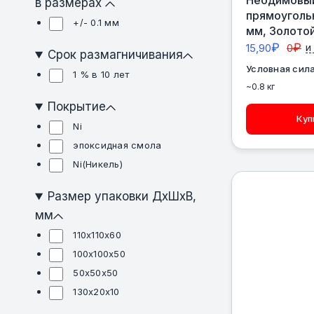
в размерах
прямоуголь
+/- 0.1 мм
мм, Золото
₽
₽
15,90
0
и
Срок размагничивания
Условная сила
1 % в 10 лет
~0.8 кг
Покрытие
Куп
Ni
эпоксидная смола
Ni(Никель)
Размер упаковки ДхШхВ,
мм
110х110х60
100х100х50
50х50х50
130х20х10