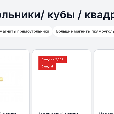
льники/ кубы / квад
магниты прямоугольники
Большие магниты прямоугол
Скидка - 2,50
₽
Скидка!
 магнит
Неодимовый магнит
Неодим