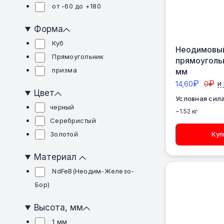
от -60 до +180
Форма
Куб
Неодимовый
Прямоугольник
прямоуголь
призма
мм
₽
₽
14,60
0
и
Цвет
Условная сила
черный
~1.52 кг
Серебристый
Золотой
Куп
Материал
NdFeB(Неодим-Железо-
Бор)
Высота, мм
1 мм