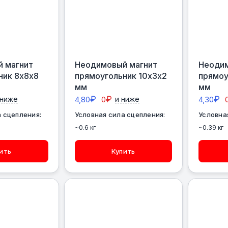
 магнит
Неодимовый магнит
Неодим
ник 8х8х8
прямоугольник 10х3х2
прямоу
мм
мм
₽
₽
₽
 ниже
4,80
0
и ниже
4,30
 сцепления:
Условная сила сцепления:
Условна
~0.6 кг
~0.39 кг
ить
Купить