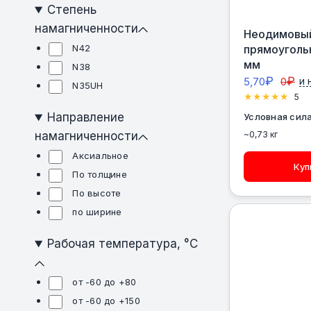
Степень
намагниченности
Неодимовый
N42
прямоуголь
мм
N38
₽
₽
5,70
0
и 
N35UH
5
Направление
Условная сила
намагниченности
~0,73 кг
Аксиальное
Куп
По толщине
По высоте
по ширине
Рабочая температура, °C
от -60 до +80
от -60 до +150