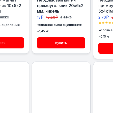
ник 10х5х2
прямоугольник 20х6х2
прямоу
й
мм, никель
5х4х1
₽
₽
₽
 ниже
13
15,50
и ниже
2,70
 сцепления:
Условная сила сцепления:
Условна
~1,45 кг
~0.15 кг
ить
Купить