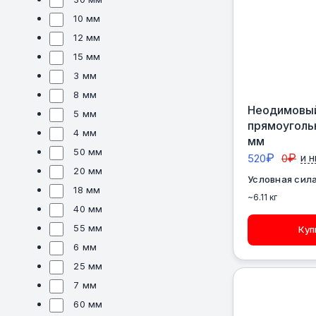
10 мм
12 мм
15 мм
3 мм
8 мм
Неодимовый
5 мм
прямоуголь
4 мм
мм
50 мм
₽
₽
520
0
и 
20 мм
Условная сила
18 мм
~6.11 кг
40 мм
55 мм
Куп
6 мм
25 мм
7 мм
60 мм