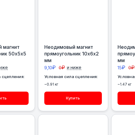
 магнит
Неодимовый магнит
Неодим
ник 50х5х5
прямоугольник 10х6х2
прямоу
мм
мм
₽
₽
₽
₽
ниже
9,10
0
и ниже
15
0
 сцепления:
Условная сила сцепления:
Условна
~0.91 кг
~1.47 кг
ить
Купить