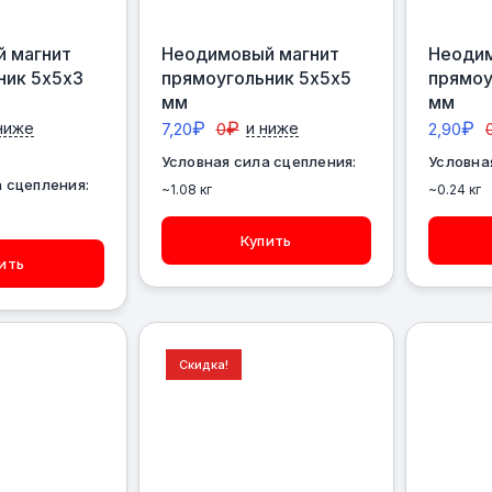
 магнит
Неодимовый магнит
Неодим
ник 5х5х3
прямоугольник 5х5х5
прямоу
мм
мм
₽
₽
₽
ниже
7,20
0
и ниже
2,90
Условная сила сцепления:
Условна
 сцепления:
~1.08 кг
~0.24 кг
Купить
ить
Скидка!