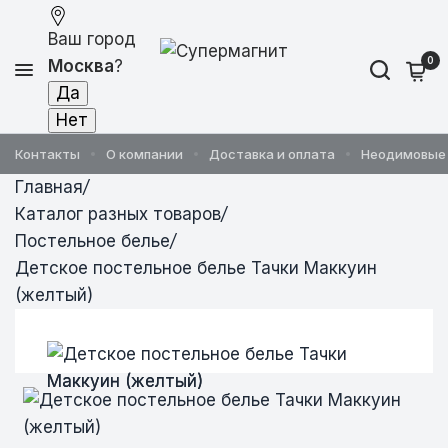
Ваш город
0
Москва
?
Контакты
О компании
Доставка и оплата
Неодимовые
Главная
/
Каталог разных товаров
/
Постельное белье
/
Детское постельное белье Тачки Маккуин
(желтый)
Детское постельное белье Тачки
Детское постельное белье Тачки
Детское постельное белье Тачки
Маккуин (желтый)
Маккуин (желтый)
Маккуин (желтый)