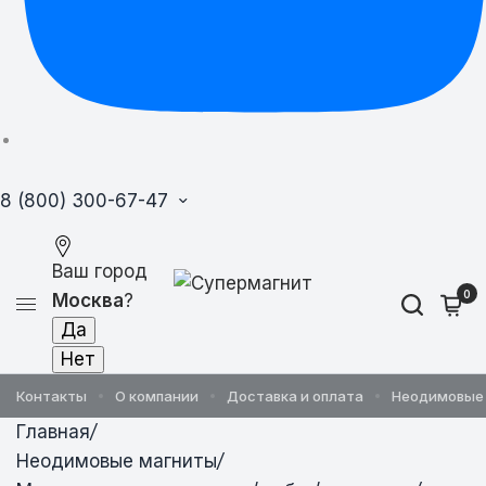
8 (800) 300-67-47
Ваш город
0
Москва
?
Контакты
О компании
Доставка и оплата
Неодимовые
Главная
/
Неодимовые магниты
/