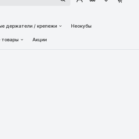
е держатели / крепежи
Неокубы
е товары
Акции