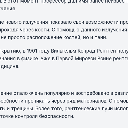
. В этот момент профессор дал имя ранее неизвест
учение
.
е нового излучения показало свои возможности про
 проходя через кости. С помощью данного излучени
не просто расположение костей, но и тени.
ткрытию, в 1901 году Вильгельм Конрад Рентген по
знания в физике. Уже в Первой Мировой Войне рентг
едицине.
ение стало очень популярно и востребовано в разл
особности проникать через ряд материалов. С пом
ты и трещины. Более того, рентгеновские лучи испо
 точке контроля безопасности.