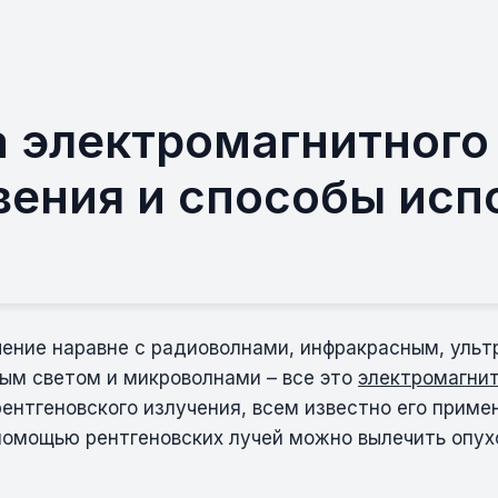
а электромагнитного
вения и способы исп
чение наравне с радиоволнами, инфракрасным, уль
ым светом и микроволнами – все это
электромагни
ентгеновского излучения, всем известно его приме
 помощью рентгеновских лучей можно вылечить опух