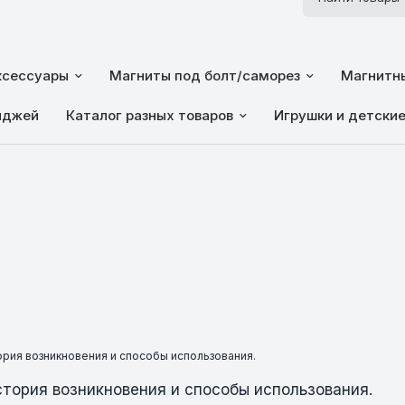
ксессуары
Магниты под болт/саморез
Магнитны
йджей
Каталог разных товаров
Игрушки и детски
тория возникновения и способы использования.
стория возникновения и способы использования.