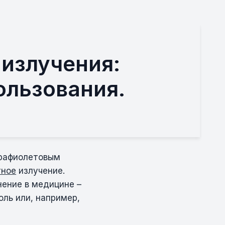
 излучения:
ользования.
трафиолетовым
тное
излучение.
нение в медицине –
оль или, например,