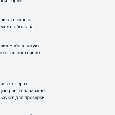
ной форме –
никать сквозь
я можно было на
лучил Нобелевскую
ен стал постоянно
ичных сферах
ощью рентгена можно
льзуют для проверки