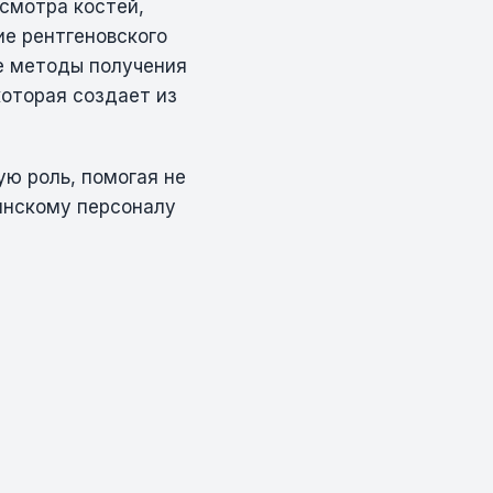
смотра костей,
ие рентгеновского
ые методы получения
которая создает из
ую роль, помогая не
инскому персоналу