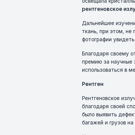
освещала кристаллы
рентгеновское изл
Дальнейшее изучени
ткань, при этом, не
фотографии увидеть 
Благодаря своему о
премию за научные 
использоваться в м
Рентген
Рентгеновское излуч
благодаря своей сп
было выявить дефек
багажей и грузов на