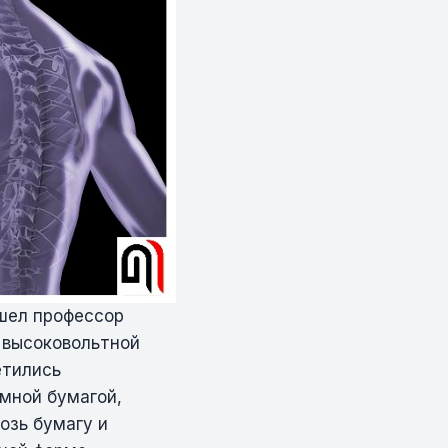
ашел профессор
с высоковольтной
етились
мной бумагой,
озь бумагу и