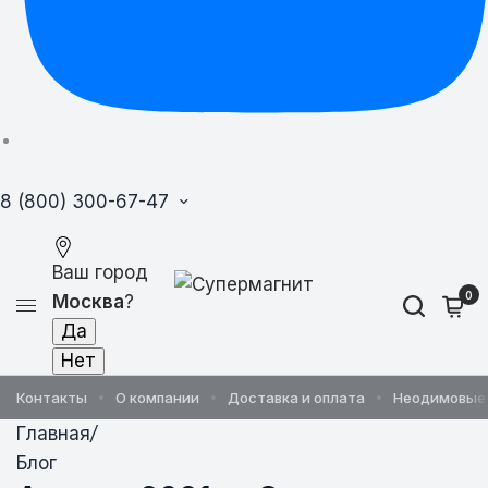
8 (800) 300-67-47
Ваш город
0
Москва
?
Контакты
О компании
Доставка и оплата
Неодимовые
Главная
/
Блог