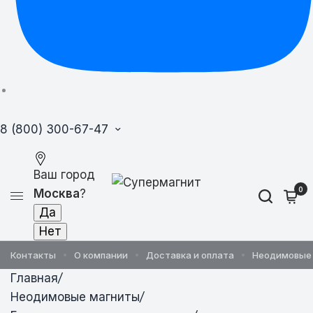
8 (800) 300-67-47
Ваш город
0
Москва
?
Контакты
О компании
Доставка и оплата
Неодимовые
Главная
/
Неодимовые магниты
/