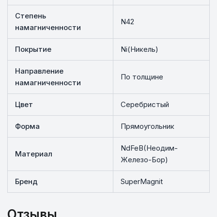
Степень
N42
намагниченности
Покрытие
Ni(Никель)
Направление
По толщине
намагниченности
Цвет
Серебристый
Форма
Прямоугольник
NdFeB(Неодим-
Материал
Железо-Бор)
Бренд
SuperMagnit
Отзывы