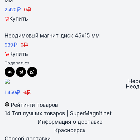
мм
₽
₽
2 420
0
Купить
Неодимовый магнит диск 45х15 мм
₽
₽
939
0
Купить
Поделиться:
Неод
₽
₽
1 450
0
Рейтинги товаров
14
Топ лучших товаров | SuperMagnit.net
Информация о доставке
Красноярск
Способ доставки