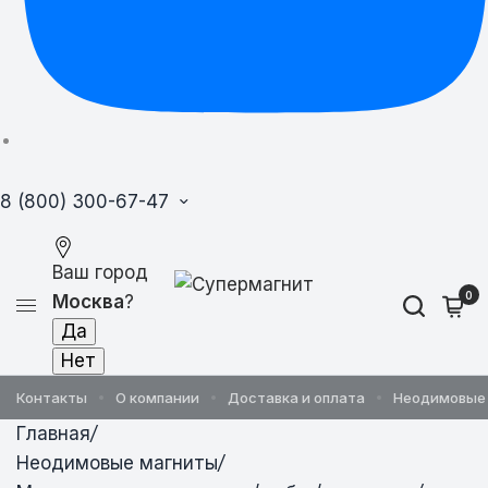
8 (800) 300-67-47
Ваш город
0
Москва
?
Контакты
О компании
Доставка и оплата
Неодимовые
Главная
/
Неодимовые магниты
/