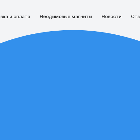
вка и оплата
Неодимовые магниты
Новости
Отз