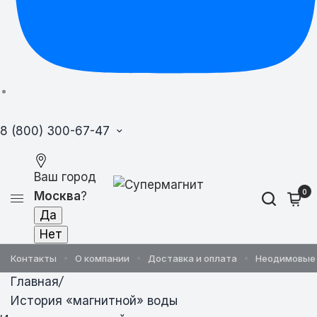
8 (800) 300-67-47
Ваш город
0
Москва
?
Контакты
О компании
Доставка и оплата
Неодимовые
Главная
/
История «магнитной» воды